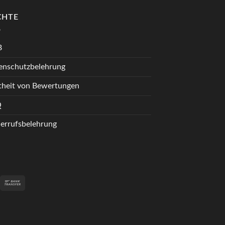
CHTE
B
enschutzbelehrung
theit von Bewertungen
Q
errufsbelehrung