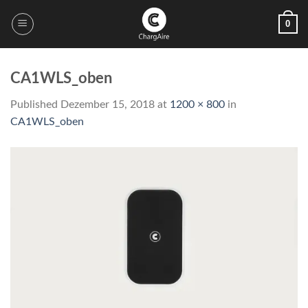
Skip
0
to
content
CA1WLS_oben
Published
Dezember 15, 2018
at
1200 × 800
in
CA1WLS_oben