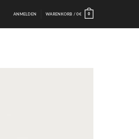
0
ANMELDEN
WARENKORB /
0
€