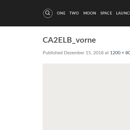
Skip
to
ONE
TWO
MOON
SPACE
LAUNC
content
CA2ELB_vorne
Published
Dezember 15, 2018
at
1200 × 8