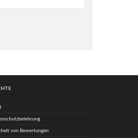
CHTE
B
enschutzbelehrung
theit von Bewertungen