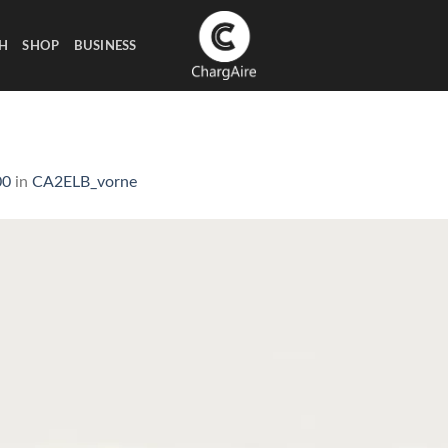
H
SHOP
BUSINESS
00
in
CA2ELB_vorne