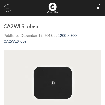
Skip
0
to
content
CA2WLS_oben
Published
Dezember 15, 2018
at
1200 × 800
in
CA2WLS_oben