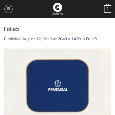
Skip
0
to
content
Folie5
Published
August 12, 2019
at
2048 × 1430
in
Folie5