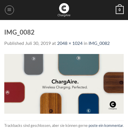
Skip
0
to
content
IMG_0082
Published
Juli 30, 2019
at
2048 × 1024
in
IMG_0082
Trackbacks sind geschlossen, aber sie können gerne
poste ein kommentar
.