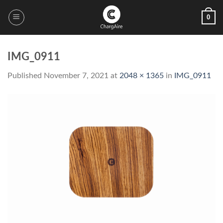
Skip
0
to
content
IMG_0911
Published
November 7, 2021
at
2048 × 1365
in
IMG_0911