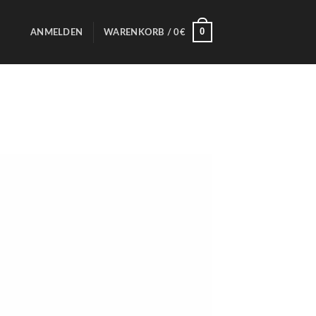
0
ANMELDEN
WARENKORB /
0
€