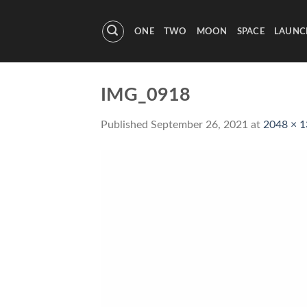
Skip
to
ONE
TWO
MOON
SPACE
LAUNC
content
IMG_0918
Published
September 26, 2021
at
2048 × 