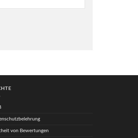
CHTE
B
enschutzbelehrung
theit von Bewertungen