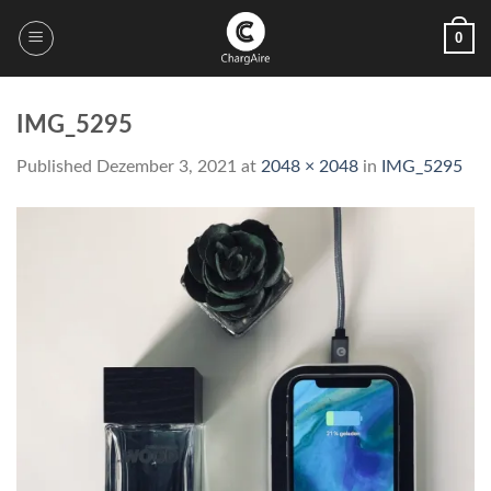
Skip
0
to
content
IMG_5295
Published
Dezember 3, 2021
at
2048 × 2048
in
IMG_5295