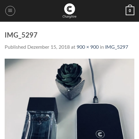
Skip
0
to
content
IMG_5297
Published
Dezember 15, 2018
at
900 × 900
in
IMG_5297