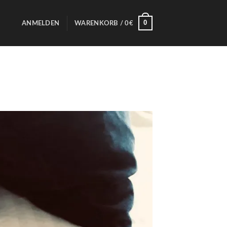
0
ANMELDEN
WARENKORB /
0
€