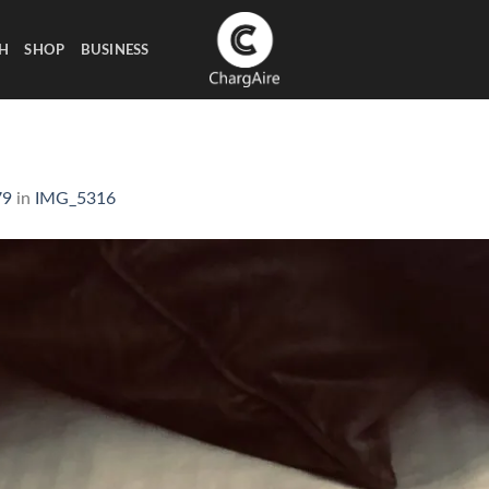
H
SHOP
BUSINESS
79
in
IMG_5316