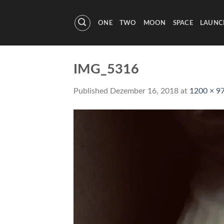
Skip
to
ONE
TWO
MOON
SPACE
LAUNC
content
IMG_5316
Published
Dezember 16, 2018
at
1200 × 9