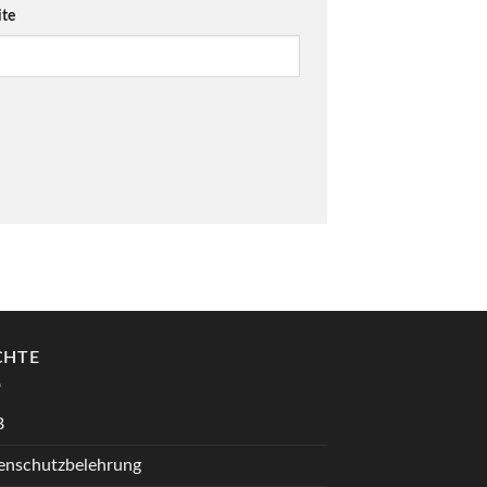
te
CHTE
B
enschutzbelehrung