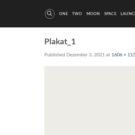
Skip
to
ONE
TWO
MOON
SPACE
LAUNC
content
Plakat_1
Published
Dezember 3, 2021
at
1606 × 11