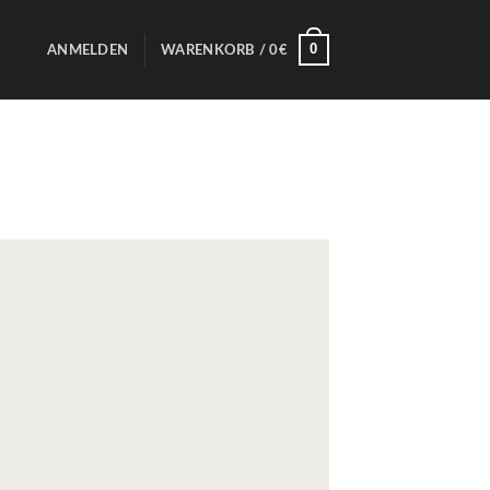
0
ANMELDEN
WARENKORB /
0
€