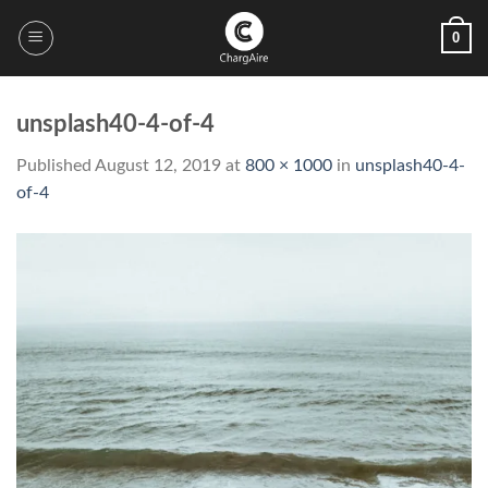
Skip
0
to
content
unsplash40-4-of-4
Published
August 12, 2019
at
800 × 1000
in
unsplash40-4-
of-4