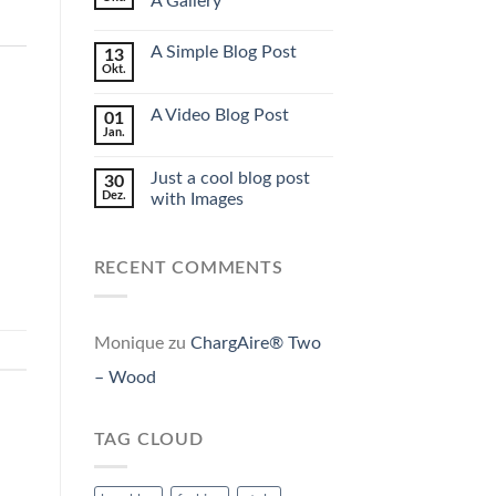
A Gallery
A Simple Blog Post
13
Okt.
A Video Blog Post
01
Jan.
Just a cool blog post
30
Dez.
with Images
RECENT COMMENTS
Monique
zu
ChargAire® Two
– Wood
TAG CLOUD