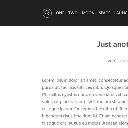
Skip
to
ONE
TWO
MOON
SPACE
LAUNC
content
Just ano
VERÖFFENT
Lorem ipsum dolor sit amet, consectetur adi
purus ut, facilisis ultrices nibh. Quisque 
Phasellus egestas nunc eu venenatis vehicul
volutpat placerat ante. Vestibulum sit amet
tristique ipsum. Quisque vitae nibh ut liber
bibendum risus tincidunt id. Etiam hendreri
tristique orci augue eu metus. Aenean eleme