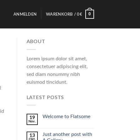
0
ANMELDEN
WARENKORB /
0
€
ABOUT
Lorem ipsum dolor sit amet,
consectetuer adipiscing elit,
sed diam nonummy nibh
euismod tincidunt.
t
LATEST POSTS
id
Welcome to Flatsome
19
Nov.
Just another post with
13
Okt.