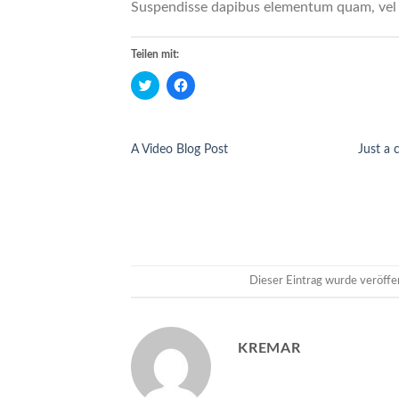
Suspendisse dapibus elementum quam, vel
Teilen mit:
Klick,
Klick,
um
um
über
auf
Twitter
Facebook
zu
zu
teilen
teilen
A Video Blog Post
Just a 
(Wird
(Wird
in
in
neuem
neuem
Fenster
Fenster
geöffnet)
geöffnet)
Dieser Eintrag wurde veröffe
KREMAR