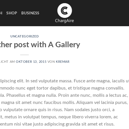
H
SHOP
BUSINESS
UNCATEGORIZED
ther post with A Gallery
LICHT AM
OKTOBER 13, 2015
VON
KREMAR
piscing elit. In sed vulputate massa. Fusce ante magna, iaculis u
commodo nunc eget tortor dapibus, et tristique magna convallis.
a. Phasellus et magna nulla. Proin ante nunc, mollis a lectus ac,
 magna sit amet nunc faucibus mollis. Aliquam vel lacinia purus, 
o vulputate ornare quis in risus. Nam sodales justo orci, a
t, metus in volutpat tempus, neque libero viverra lorem, ac
ntum nisi vitae justo adipiscing gravida sit amet et risus.