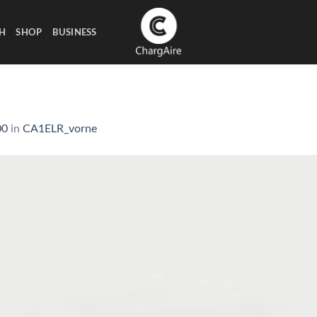
H
SHOP
BUSINESS
00
in
CA1ELR_vorne