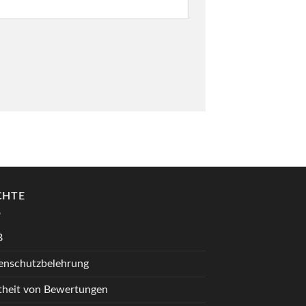
CHTE
B
enschutzbelehrung
theit von Bewertungen