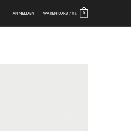
0
ANMELDEN
WARENKORB /
0
€