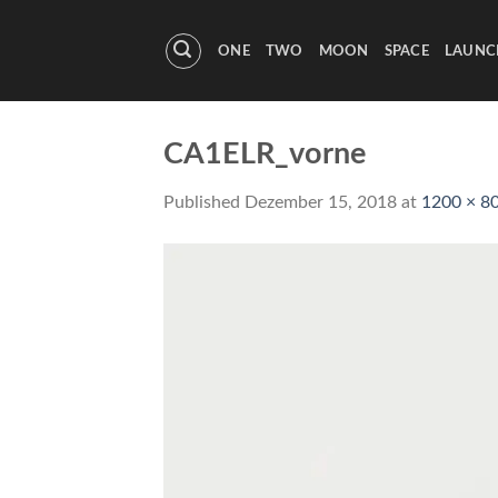
Skip
to
ONE
TWO
MOON
SPACE
LAUNC
content
CA1ELR_vorne
Published
Dezember 15, 2018
at
1200 × 8