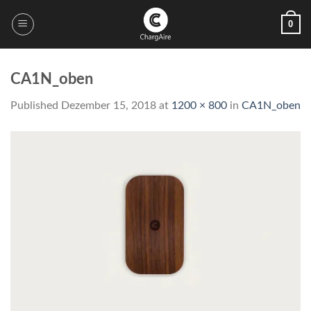
Skip
0
to
content
CA1N_oben
Published
Dezember 15, 2018
at
1200 × 800
in
CA1N_oben