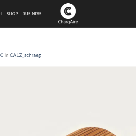
H
SHOP
BUSINESS
00
in
CA1Z_schraeg