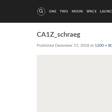
Skip
to
ONE
TWO
MOON
SPACE
LAUNC
content
CA1Z_schraeg
Published
Dezember 15, 2018
at
1200 × 8