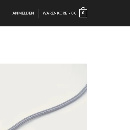
0
ANMELDEN
WARENKORB /
0
€