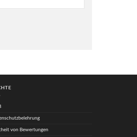
CHTE
B
enschutzbelehrung
theit von Bewertungen