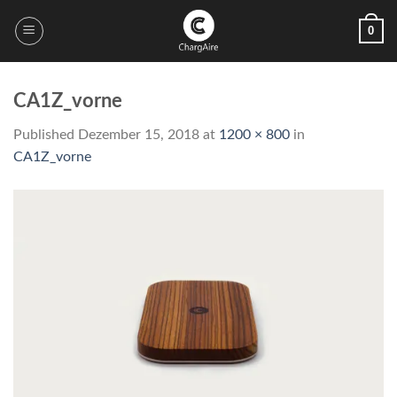
Skip
0
to
content
CA1Z_vorne
Published
Dezember 15, 2018
at
1200 × 800
in
CA1Z_vorne