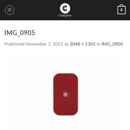
Skip
0
to
content
IMG_0905
Published
November 7, 2021
at
2048 × 1365
in
IMG_0905