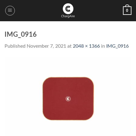
Skip
0
to
content
IMG_0916
Published
November 7, 2021
at
2048 × 1366
in
IMG_0916